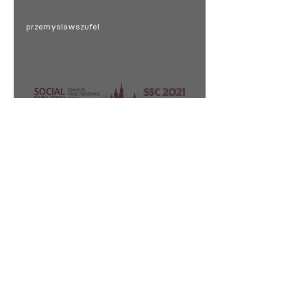
przemyslawszufel
StatXplorer & Social Simulation
Conference (SSC) Kraków 2021